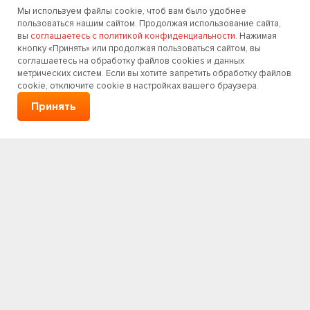
Раскрутка сайтов
Мы используем файлы cookie, чтоб вам было удобнее
Контекстная реклама
пользоваться нашим сайтом. Продолжая использование сайта,
вы
соглашаетесь с политикой конфиденциальности
. Нажимая
Продвижение в Яндекс
кнопку «Принять» или продолжая пользоваться сайтом, вы
соглашаетесь на обработку файлов cookies и данных
Продвижение в Google
метрических систем. Если вы хотите запретить обработку файлов
Продвижение в социальных сетях
cookie, отключите cookie в настройках вашего браузера.
Реклама РСЯ
Принять
Поддержка и развитие
Аудит сайта
Вывод из бана
Техподдержка сайтов
Редизайн сайтов
Хостинг
Оптимизация сайтов
Удаление вирусов на сайте
Дизайн