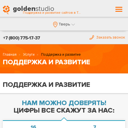
Togg
Поддержка и развитие сайтов в Твери
navi
Тверь
+7 (800) 775-17-37
Заказать звонок
Главная
Услуги
Поддержка и развитие
ПОДДЕРЖКА И РАЗВИТИЕ
ПОДДЕРЖКА И РАЗВИТИЕ
НАМ МОЖНО ДОВЕРЯТЬ!
ЦИФРЫ ВСЕ СКАЖУТ ЗА НАС:
16
7