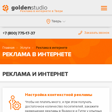
Togg
Реклама в интернете в Твери
navi
Тверь
+7 (800) 775-17-37
Заказать звонок
Главная
Услуги
Реклама в интернете
РЕКЛАМА В ИНТЕРНЕТЕ
РЕКЛАМА И ИНТЕРНЕТ
Настройка контекстной рекламы
Чтобы не платить много, и при этом получать
достаточное количество посетителей, закажите
размещение рекламы в Яндексе и Гугле у опытных