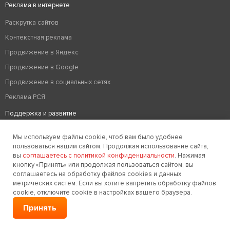
Реклама в интернете
Раскрутка сайтов
Контекстная реклама
Продвижение в Яндекс
Продвижение в Google
Продвижение в социальных сетях
Реклама РСЯ
Поддержка и развитие
Аудит сайта
Мы используем файлы cookie, чтоб вам было удобнее
Вывод из бана
пользоваться нашим сайтом. Продолжая использование сайта,
вы
соглашаетесь с политикой конфиденциальности
. Нажимая
Техподдержка сайтов
кнопку «Принять» или продолжая пользоваться сайтом, вы
соглашаетесь на обработку файлов cookies и данных
Редизайн сайтов
метрических систем. Если вы хотите запретить обработку файлов
Хостинг
cookie, отключите cookie в настройках вашего браузера.
Оптимизация сайтов
Принять
Удаление вирусов на сайте