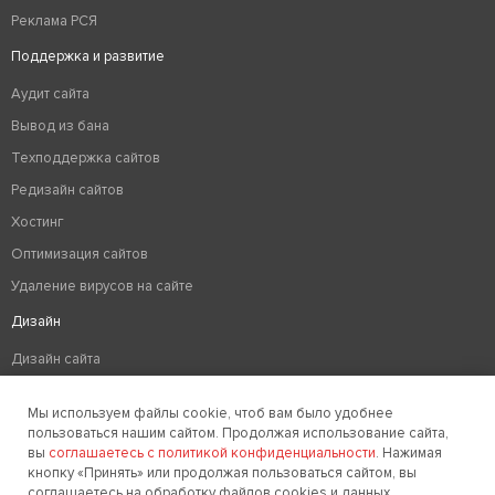
Реклама РСЯ
Поддержка и развитие
Аудит сайта
Вывод из бана
Техподдержка сайтов
Редизайн сайтов
Хостинг
Оптимизация сайтов
Удаление вирусов на сайте
Дизайн
Дизайн сайта
Разработка логотипа компании
Мы используем файлы cookie, чтоб вам было удобнее
Создание фирменного стиля
пользоваться нашим сайтом. Продолжая использование сайта,
вы
соглашаетесь с политикой конфиденциальности
. Нажимая
кнопку «Принять» или продолжая пользоваться сайтом, вы
соглашаетесь на обработку файлов cookies и данных