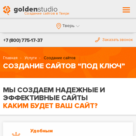
Togg
Создание сайтов в Твери
navi
Тверь
+7 (800) 775-17-37
Заказать звонок
Главная
Услуги
Создание сайтов
СОЗДАНИЕ САЙТОВ “ПОД КЛЮЧ”
МЫ СОЗДАЕМ НАДЕЖНЫЕ И
ЭФФЕКТИВНЫЕ САЙТЫ
КАКИМ БУДЕТ ВАШ САЙТ?
Удобным