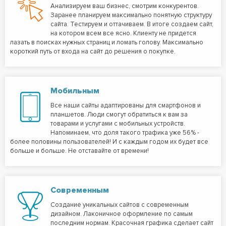
Анализируем ваш бизнес, смотрим конкурентов.
Заранее планируем максимально понятную структуру
сайта. Тестируем и оттачиваем. В итоге создаем сайт,
на котором всем все ясно. Клиенту не придется
лазать в поисках нужных страниц и ломать голову. Максимально
короткий путь от входа на сайт до решения о покупке.
Мобильным
Все наши сайты адаптированы для смартфонов и
планшетов. Люди смогут обратиться к вам за
товарами и услугами с мобильных устройств.
Напоминаем, что доля такого трафика уже 56% -
более половины пользователей! И с каждым годом их будет все
больше и больше. Не отставайте от времени!
Современным
Создание уникальных сайтов с современным
дизайном. Лаконичное оформление по самым
последним нормам. Красочная графика сделает сайт