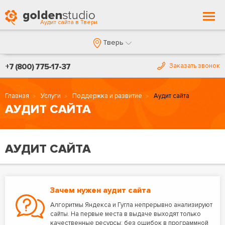
Togg
Аудит сайта в Твери
navi
Тверь
+7 (800) 775-17-37
Заказать звонок
Главная
Услуги
Поддержка и развитие
Аудит сайта
АУДИТ САЙТА
АУДИТ САЙТА
Зачем нужен аудит сайта
Алгоритмы Яндекса и Гугла непрерывно анализируют
сайты. На первые места в выдаче выходят только
качественные ресурсы: без ошибок в программной